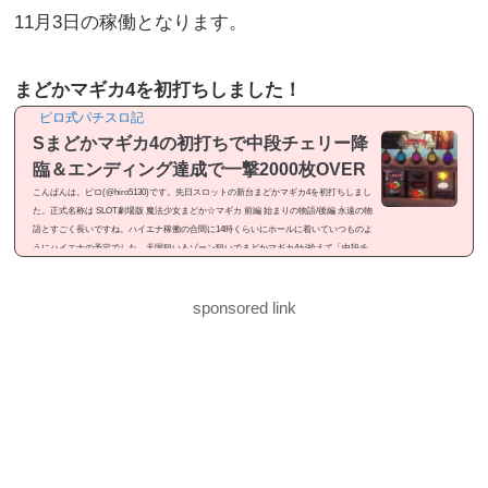
11月3日の稼働となります。
まどかマギカ4を初打ちしました！
ピロ式パチスロ記
Sまどかマギカ4の初打ちで中段チェリー降
臨＆エンディング達成で一撃2000枚OVER
こんばんは。ピロ(@hiro5130)です。先日スロットの新台まどかマギカ4を初打ちしまし
た。正式名称は SLOT劇場版 魔法少女まどか☆マギカ 前編 始まりの物語/後編 永遠の物
語とすごく長いですね。ハイエナ稼働の合間に14時くらいにホールに着いていつものよ
うにハイエナの予定でした。天国狙い＆ゾーン狙いでまどかマギカ4が拾えて「中段チ
ェリー降臨」「エンディング達成」と見せ場が有ったので記事にしました。感想という
よりは「ドヤ記事」という感じのメシマズ記事ですが良かったら御覧ください。まどか
マギカ4を初打ちまどかマギカ4...
sponsored link