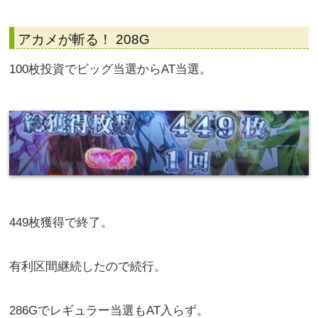
アカメが斬る！ 208G
100枚投資でビッグ当選からAT当選。
449枚獲得で終了。
有利区間継続したので続行。
286Gでレギュラー当選もAT入らず。