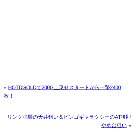
«
HOTDGOLDで200G上乗せスタートから一撃2400
枚！
リング強襲の天井狙い＆ビンゴギャラクシーのAT後即
やめ台狙い
»