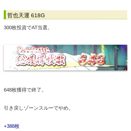
哲也天運 618G
300枚投資でAT当選。
648枚獲得で終了。
引き戻しゾーンスルーでやめ。
+388枚