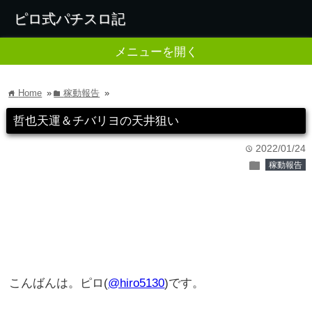
ピロ式パチスロ記
メニューを開く
Home
»
稼動報告
»
home
folder
哲也天運＆チバリヨの天井狙い
2022/01/24
time
folder
稼動報告
こんばんは。ピロ(
@hiro5130
)です。