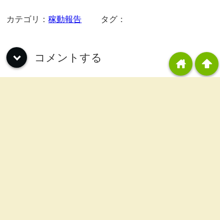
カテゴリ：
稼動報告
タグ：
コメントする
down
home
arrowup
カテゴリー
稼動報告
(811)
雑記
(58)
ジャグラー攻略
(6)
初打ち感想
(131)