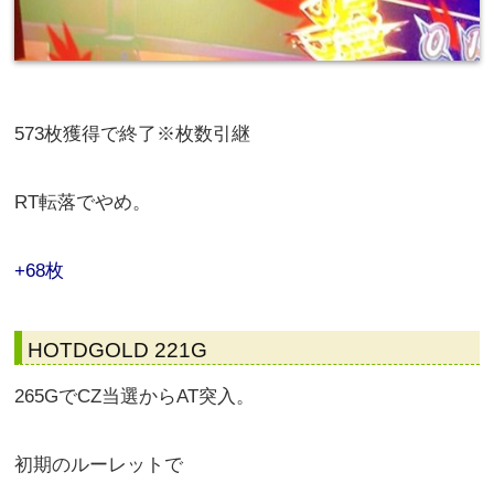
573枚獲得で終了※枚数引継
RT転落でやめ。
+68枚
HOTDGOLD 221G
265GでCZ当選からAT突入。
初期のルーレットで