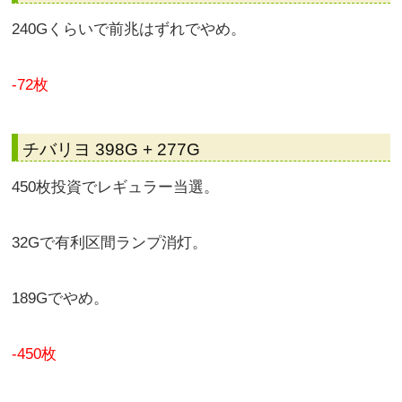
240Gくらいで前兆はずれでやめ。
-72枚
チバリヨ 398G + 277G
450枚投資でレギュラー当選。
32Gで有利区間ランプ消灯。
189Gでやめ。
-450枚