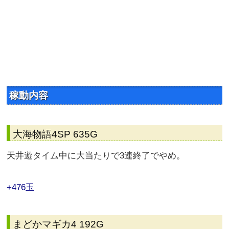
稼動内容
大海物語4SP 635G
天井遊タイム中に大当たりで3連終了でやめ。
+476玉
まどかマギカ4 192G