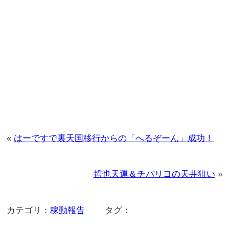
«
はーですで裏天国移行からの「へるぞーん」成功！
哲也天運＆チバリヨの天井狙い
»
カテゴリ：
稼動報告
タグ：