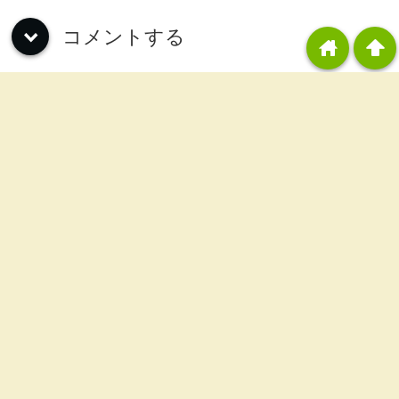
コメントする
down
home
arrowup
カテゴリー
稼動報告
(811)
雑記
(58)
ジャグラー攻略
(6)
初打ち感想
(131)
解析・狙い目
(89)
実践値分析
(1)