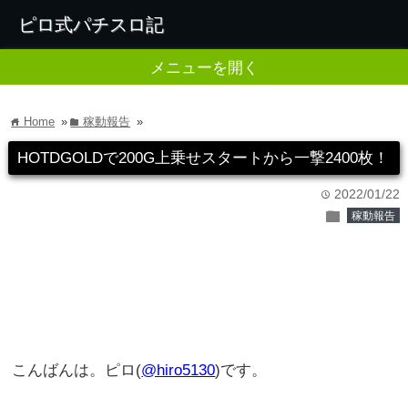
ピロ式パチスロ記
メニューを開く
Home
»
稼動報告
»
home
folder
HOTDGOLDで200G上乗せスタートから一撃2400枚！
2022/01/22
time
folder
稼動報告
こんばんは。ピロ(
@hiro5130
)です。