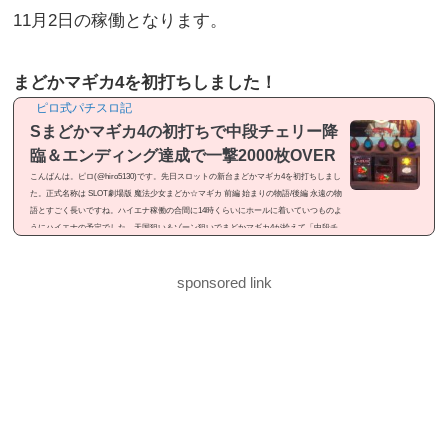
11月2日の稼働となります。
まどかマギカ4を初打ちしました！
ピロ式パチスロ記
Sまどかマギカ4の初打ちで中段チェリー降
臨＆エンディング達成で一撃2000枚OVER
こんばんは。ピロ(@hiro5130)です。先日スロットの新台まどかマギカ4を初打ちしまし
た。正式名称は SLOT劇場版 魔法少女まどか☆マギカ 前編 始まりの物語/後編 永遠の物
語とすごく長いですね。ハイエナ稼働の合間に14時くらいにホールに着いていつものよ
うにハイエナの予定でした。天国狙い＆ゾーン狙いでまどかマギカ4が拾えて「中段チ
ェリー降臨」「エンディング達成」と見せ場が有ったので記事にしました。感想という
よりは「ドヤ記事」という感じのメシマズ記事ですが良かったら御覧ください。まどか
マギカ4を初打ちまどかマギカ4...
sponsored link