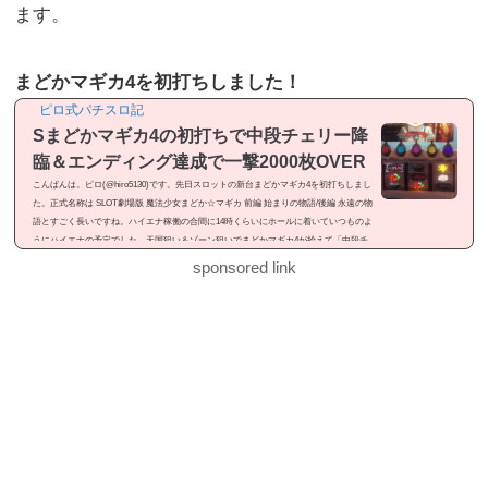
ます。
まどかマギカ4を初打ちしました！
ピロ式パチスロ記
Sまどかマギカ4の初打ちで中段チェリー降
臨＆エンディング達成で一撃2000枚OVER
こんばんは。ピロ(@hiro5130)です。先日スロットの新台まどかマギカ4を初打ちしまし
た。正式名称は SLOT劇場版 魔法少女まどか☆マギカ 前編 始まりの物語/後編 永遠の物
語とすごく長いですね。ハイエナ稼働の合間に14時くらいにホールに着いていつものよ
うにハイエナの予定でした。天国狙い＆ゾーン狙いでまどかマギカ4が拾えて「中段チ
ェリー降臨」「エンディング達成」と見せ場が有ったので記事にしました。感想という
sponsored link
よりは「ドヤ記事」という感じのメシマズ記事ですが良かったら御覧ください。まどか
マギカ4を初打ちまどかマギカ4...