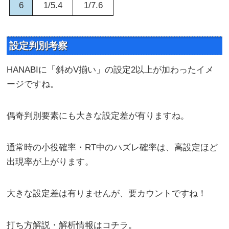
6
1/5.4
1/7.6
設定判別考察
HANABIに「斜めV揃い」の設定2以上が加わったイメ
ージですね。
偶奇判別要素にも大きな設定差が有りますね。
通常時の小役確率・RT中のハズレ確率は、高設定ほど
出現率が上がります。
大きな設定差は有りませんが、要カウントですね！
打ち方解説・解析情報はコチラ。