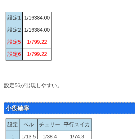
設定1
1/16384.00
設定2
1/16384.00
設定5
1/799.22
設定6
1/799.22
設定56が出現しやすい。
小役確率
設定
ベル
チェリー
平行スイカ
1
1/13.5
1/38.4
1/74.3