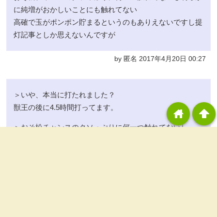
に純増がおかしいことにも触れてない
高確で玉がポンポン貯まるというのもありえないですし提
灯記事としか思えないんですが
by 匿名 2017年4月20日 00:27
＞いや、本当に打たれました？
獣王の後に4.5時間打ってます。
home
arrowup
＞おそ松チャンスのクソっぷりに何一つ触れてないし
エウレカAO等の押し順リプレイでの「ヤラセ」自力が嫌
いだったので、おそ松チャンスは楽しめましたよ～
「ハズレ・本物ベル・レア役」を引けば良いという仕様良
くないですかね？
＞明らかに純増がおかしいことにも触れてない
新基準機だからこんなもんじゃ無いですかね？