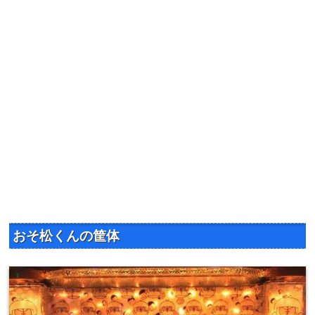
マギカ4を初打ちまどかマギカ4...
おそ松くんの筐体