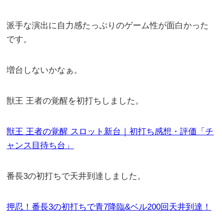
派手な演出に自力感たっぷりのゲーム性が面白かった
です。
増台しないかなぁ。
獣王 王者の覚醒を初打ちしました。
獣王 王者の覚醒 スロット新台｜初打ち感想・評価「チ
ャンス目待ち台」
番長3の初打ちで天井到達しました。
押忍！番長3の初打ちで青7降臨&ベル200回天井到達！