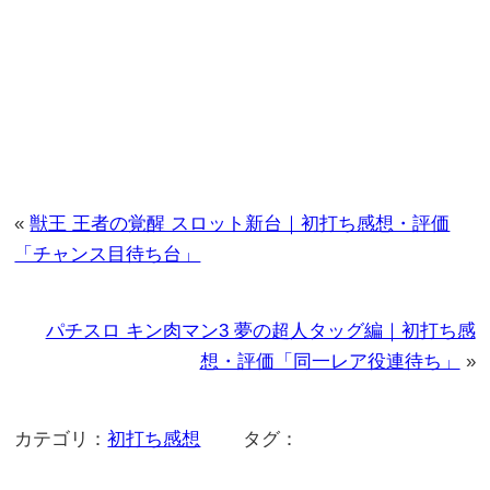
«
獣王 王者の覚醒 スロット新台｜初打ち感想・評価
「チャンス目待ち台」
パチスロ キン肉マン3 夢の超人タッグ編｜初打ち感
想・評価「同一レア役連待ち」
»
カテゴリ：
初打ち感想
タグ：