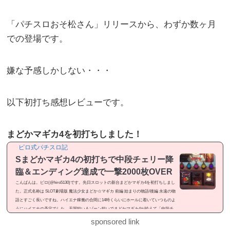
「パチスロおそ松さん」リリースから、わずか数ヶ月
での登場です。
嫌な予感しかしない・・・
以下初打ち感想レビューです。
まどかマギカ4を初打ちしました！
ピロ式パチスロ記
Sまどかマギカ4の初打ちで中段チェリー降
臨＆エンディング達成で一撃2000枚OVER
こんばんは。ピロ(@hiro5130)です。先日スロットの新台まどかマギカ4を初打ちしまし
た。正式名称は SLOT劇場版 魔法少女まどか☆マギカ 前編 始まりの物語/後編 永遠の物
語とすごく長いですね。ハイエナ稼働の合間に14時くらいにホールに着いていつものよ
うにハイエナの予定でした。天国狙い＆ゾーン狙いでまどかマギカ4が拾えて「中段チ
ェリー降臨」「エンディング達成」と見せ場が有ったので記事にしました。感想という
sponsored link
よりは「ドヤ記事」という感じのメシマズ記事ですが良かったら御覧ください。まどか