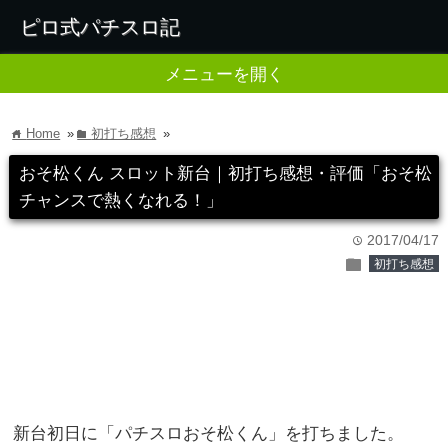
ピロ式パチスロ記
メニューを開く
Home
»
初打ち感想
»
home
folder
おそ松くん スロット新台｜初打ち感想・評価「おそ松
チャンスで熱くなれる！」
2017/04/17
time
folder
初打ち感想
新台初日に「パチスロおそ松くん」を打ちました。