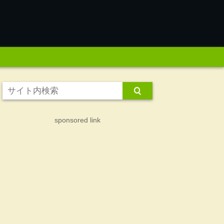
sponsored link