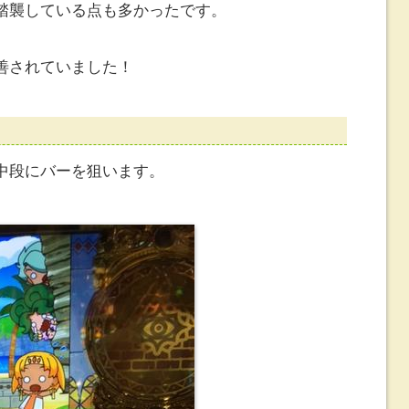
踏襲している点も多かったです。
善されていました！
中段にバーを狙います。