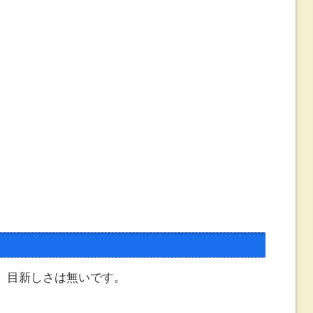
、目新しさは無いです。