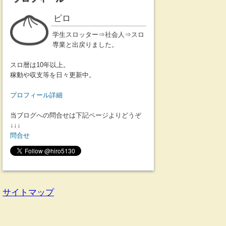
ピロ
学生スロッター⇒社会人⇒スロ
専業と出戻りました。
スロ暦は10年以上。
稼動や収支等を日々更新中。
プロフィール詳細
当ブログへの問合せは下記ページよりどうぞ
↓↓↓
問合せ
サイトマップ