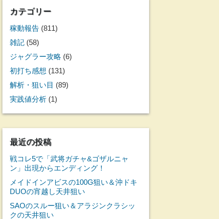
カテゴリー
稼動報告
(811)
雑記
(58)
ジャグラー攻略
(6)
初打ち感想
(131)
解析・狙い目
(89)
実践値分析
(1)
最近の投稿
戦コレ5で「武将ガチャ&ゴザルニャ
ン」出現からエンディング！
メイドインアビスの100G狙い＆沖ドキ
DUOの宵越し天井狙い
SAOのスルー狙い＆アラジンクラシッ
クの天井狙い