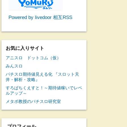
Powered by livedoor 相互RSS
お気に入りサイト
アニスロ ドットコム（仮）
みんスロ
パチスロ期待値見える化 『スロット天
井・解析・攻略』
すろぱちくえすと！～期待値稼いでレベ
ルアップ～
メタボ教授のパチスロ研究室
プロフィール