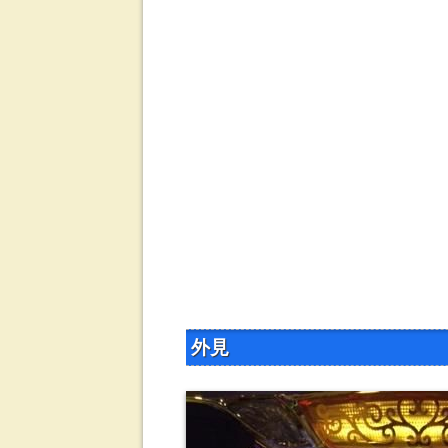
う感じのメシマズ記事ですが良かったら御覧くだ
ちまどかマギカ4...
外見