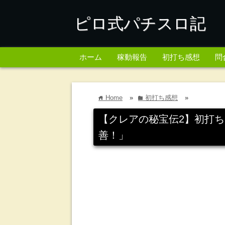
ピロ式パチスロ記
ホーム
稼動報告
初打ち感想
問
Home
»
初打ち感想
»
home
folder
【クレアの秘宝伝2】初打
善！」