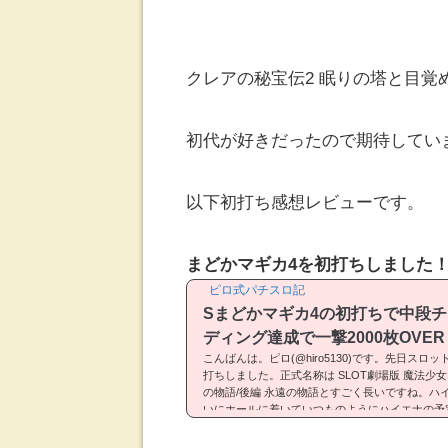
クレアの秘宝伝2 眠りの塔と目覚
初代が好きだったので期待してい
以下初打ち感想レビューです。
まどかマギカ4を初打ちしました
ピロ式パチスロ記
Sまどかマギカ4の初打ちで中段
ディング達成で一撃2000枚OVER
こんばんは。ピロ(@hiro5130)です。先日スロ
打ちしました。正式名称は SLOT劇場版 魔法少女
の物語/後編 永遠の物語とすごく長いですね。ハ
いにホールに着いていつものようにハイエナの予
ン狙いでまどかマギカ4が拾えて「中段チェリー
と見せ場が有ったので記事にしました。感想とい