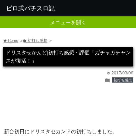
ピロ式パチスロ記
メニューを開く
Home
»
初打ち感想
»
home
folder
ドリスタせかんど|初打ち感想・評価「ガチャガチャン
スが復活！」
2017/03/06
time
folder
初打ち感想
新台初日にドリスタセカンドの初打ちしました。