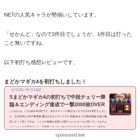
NETの人気キャラが勢揃いしています。
「せかんど」なので2作目でしょうが、1作目は打った
こと無いですね。
以下初打ち感想レビューです。
まどかマギカ4を初打ちしました！
ピロ式パチスロ記
Sまどかマギカ4の初打ちで中段チェリー降
臨＆エンディング達成で一撃2000枚OVER
こんばんは。ピロ(@hiro5130)です。先日スロットの新台まどかマギカ4を初打ちしまし
た。正式名称は SLOT劇場版 魔法少女まどか☆マギカ 前編 始まりの物語/後編 永遠の物
語とすごく長いですね。ハイエナ稼働の合間に14時くらいにホールに着いていつものよ
うにハイエナの予定でした。天国狙い＆ゾーン狙いでまどかマギカ4が拾えて「中段チ
ェリー降臨」「エンディング達成」と見せ場が有ったので記事にしました。感想という
sponsored link
よりは「ドヤ記事」という感じのメシマズ記事ですが良かったら御覧ください。まどか