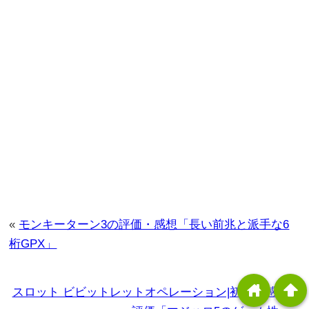
«
モンキーターン3の評価・感想「長い前兆と派手な6
桁GPX」
home
arrowup
スロット ビビットレットオペレーション|初打ち感想・