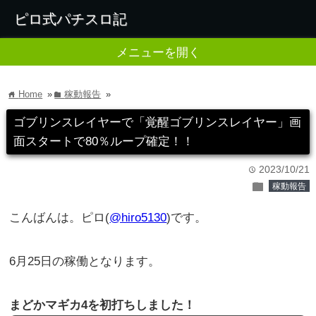
ピロ式パチスロ記
メニューを開く
Home
»
稼動報告
»
home
folder
ゴブリンスレイヤーで「覚醒ゴブリンスレイヤー」画
面スタートで80％ループ確定！！
2023/10/21
time
folder
稼動報告
こんばんは。ピロ(
@hiro5130
)です。