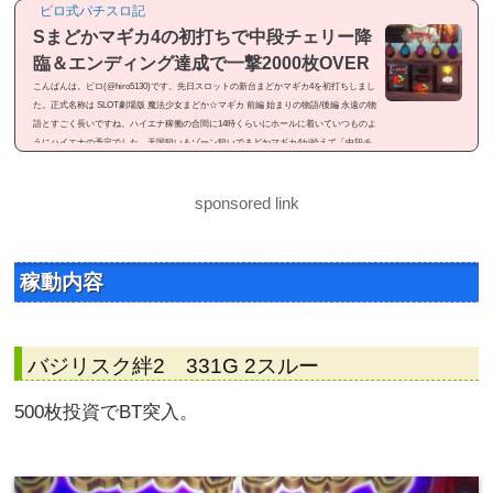
6月25日の稼働となります。
まどかマギカ4を初打ちしました！
ピロ式パチスロ記
Sまどかマギカ4の初打ちで中段チェリー降
臨＆エンディング達成で一撃2000枚OVER
こんばんは。ピロ(@hiro5130)です。先日スロットの新台まどかマギカ4を初打ちしまし
た。正式名称は SLOT劇場版 魔法少女まどか☆マギカ 前編 始まりの物語/後編 永遠の物
語とすごく長いですね。ハイエナ稼働の合間に14時くらいにホールに着いていつものよ
うにハイエナの予定でした。天国狙い＆ゾーン狙いでまどかマギカ4が拾えて「中段チ
ェリー降臨」「エンディング達成」と見せ場が有ったので記事にしました。感想という
よりは「ドヤ記事」という感じのメシマズ記事ですが良かったら御覧ください。まどか
マギカ4を初打ちまどかマギカ4...
sponsored link