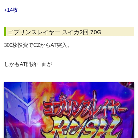
150枚投資でBT突入。
123枚獲得で終了。
1G回してやめ。
+14枚