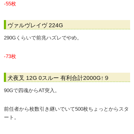
80%ループ確定きたぁ！！
コレは上位AT突入の大チャンス！！
82%まで継続率を上げて・・・単発で終了。
ショックで画像忘れた＾＾：
32Gでやめ。
-55枚