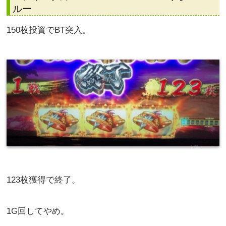
419枚獲得で終了。
1G回してやめ。
-148枚
バジリスク絆2 147G + 17G + 200Gくらい 1ス
ルー