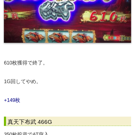
稼動内容
バジリスク絆2 331G 2スルー
500枚投資でBT突入。