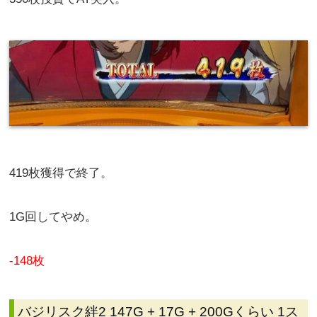
610枚獲得で終了。
1G回してやめ。
+149枚
真天下布武 466G
350枚投資でAT突入。