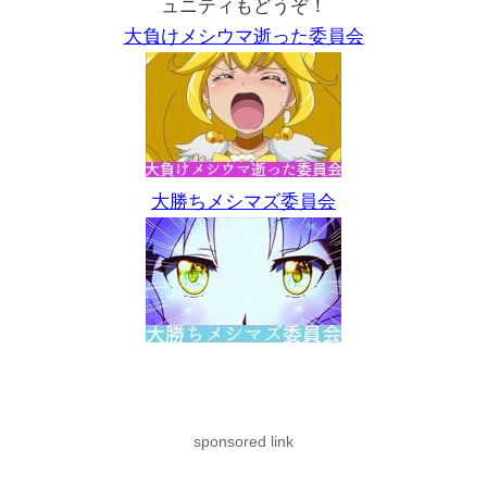
1G回してやめ。
-242枚
ヴァルヴレイヴ 208G
250Gくらいでやめ。
-48枚
メシウマ日記・メシマズ日記を読みたい人は下記コミ
ュニティもどうぞ！
大負けメシウマ逝った委員会