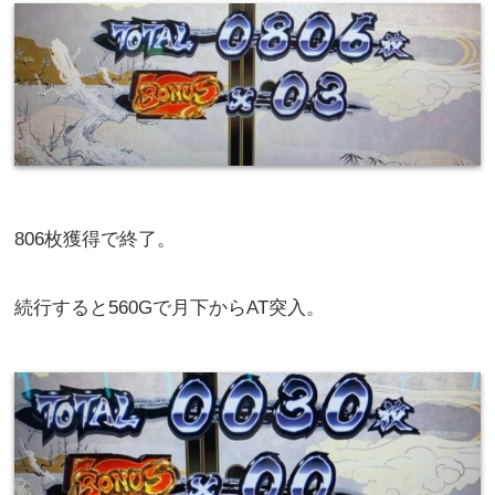
ヴァルヴレイヴ 224G
290Gくらいで前兆ハズレでやめ。
-73枚
犬夜叉 12G 0スルー 有利合計2000G↑９
90Gで四魂からAT突入。
前任者から枚数引き継いでいて500枚ちょっとからスタ
ート。