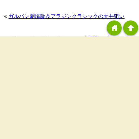
«
ガルパン劇場版＆アラジンクラシックの天井狙い
home
arrowup
バキとエリートサラリーマンの「宵越しゾーン」狙い
»
カテゴリ：
稼動報告
タグ：
コメントする
down