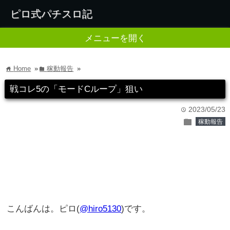
ピロ式パチスロ記
メニューを開く
Home
»
稼動報告
»
home
folder
戦コレ5の「モードCループ」狙い
2023/05/23
time
folder
稼動報告
こんばんは。ピロ(
@hiro5130
)です。