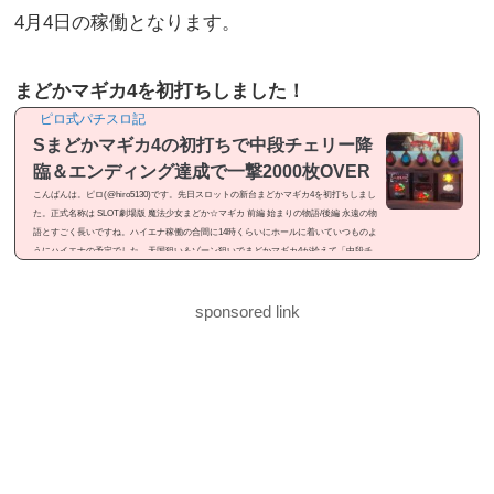
4月4日の稼働となります。
まどかマギカ4を初打ちしました！
ピロ式パチスロ記
Sまどかマギカ4の初打ちで中段チェリー降
臨＆エンディング達成で一撃2000枚OVER
こんばんは。ピロ(@hiro5130)です。先日スロットの新台まどかマギカ4を初打ちしまし
た。正式名称は SLOT劇場版 魔法少女まどか☆マギカ 前編 始まりの物語/後編 永遠の物
語とすごく長いですね。ハイエナ稼働の合間に14時くらいにホールに着いていつものよ
うにハイエナの予定でした。天国狙い＆ゾーン狙いでまどかマギカ4が拾えて「中段チ
ェリー降臨」「エンディング達成」と見せ場が有ったので記事にしました。感想という
よりは「ドヤ記事」という感じのメシマズ記事ですが良かったら御覧ください。まどか
マギカ4を初打ちまどかマギカ4...
sponsored link