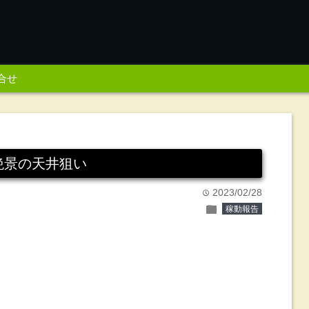
合せ
絶景の天井狙い
2023/02/28
time
folder
稼動報告