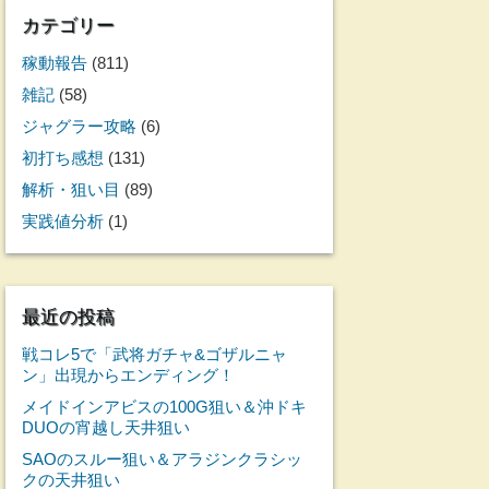
カテゴリー
稼動報告
(811)
雑記
(58)
ジャグラー攻略
(6)
初打ち感想
(131)
解析・狙い目
(89)
実践値分析
(1)
最近の投稿
戦コレ5で「武将ガチャ&ゴザルニャ
ン」出現からエンディング！
メイドインアビスの100G狙い＆沖ドキ
DUOの宵越し天井狙い
SAOのスルー狙い＆アラジンクラシッ
クの天井狙い