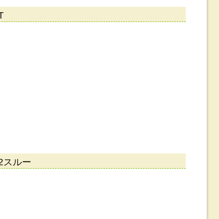
T
。
2スルー