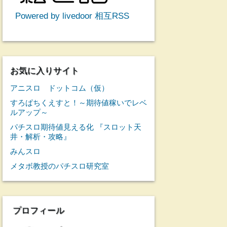
Powered by livedoor 相互RSS
お気に入りサイト
アニスロ ドットコム（仮）
すろぱちくえすと！～期待値稼いでレベ
ルアップ～
パチスロ期待値見える化 『スロット天
井・解析・攻略』
みんスロ
メタボ教授のパチスロ研究室
プロフィール