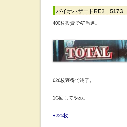
バイオハザードRE2 517G
400枚投資でAT当選。
626枚獲得で終了。
1G回してやめ。
+225枚