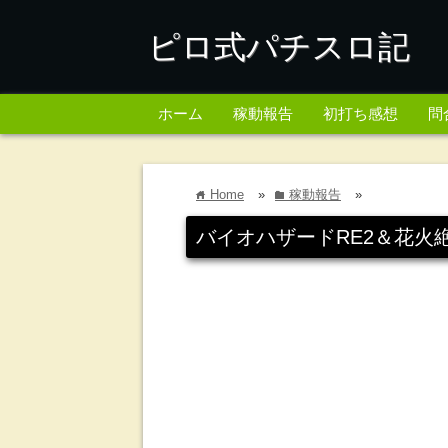
ピロ式パチスロ記
ホーム
稼動報告
初打ち感想
問
Home
»
稼動報告
»
home
folder
バイオハザードRE2＆花火