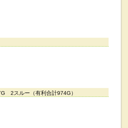
47G 2スルー（有利合計974G）