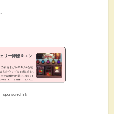
す。
！
チェリー降臨＆エン
ットの新台まどかマギカ4を初
まどか☆マギカ 前編 始まり
イエナ稼働の合間に14時くら
定でした。天国狙い＆ゾー
降臨」「エンディング達成」
うよりは「ドヤ記事」とい
さい。まどかマギカ4を初打
sponsored link