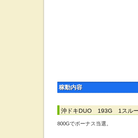
稼動内容
沖ドキDUO 193G 1スルー
800Gでボーナス当選。