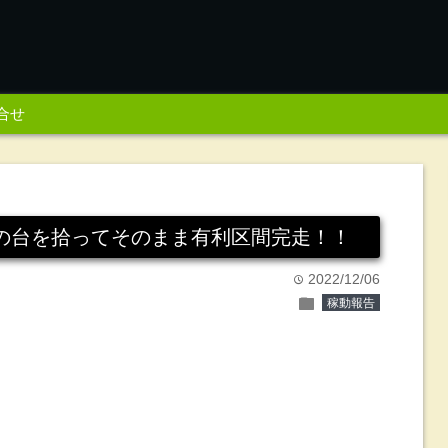
合せ
中の台を拾ってそのまま有利区間完走！！
2022/12/06
time
folder
稼動報告