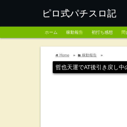
ピロ式パチスロ記
ホーム
稼動報告
初打ち感想
問
Home
»
稼動報告
»
home
folder
哲也天運でAT後引き戻し