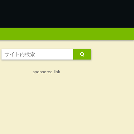
sponsored link