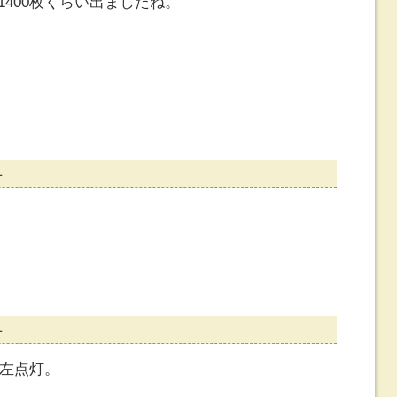
で1400枚くらい出ましたね。
ー
ー
ー左点灯。