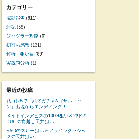
カテゴリー
稼動報告
(811)
雑記
(58)
ジャグラー攻略
(6)
初打ち感想
(131)
解析・狙い目
(89)
実践値分析
(1)
最近の投稿
戦コレ5で「武将ガチャ&ゴザルニャ
ン」出現からエンディング！
メイドインアビスの100G狙い＆沖ドキ
DUOの宵越し天井狙い
SAOのスルー狙い＆アラジンクラシッ
クの天井狙い