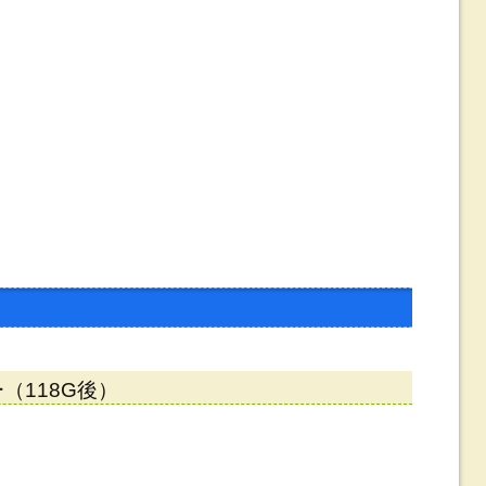
（118G後）