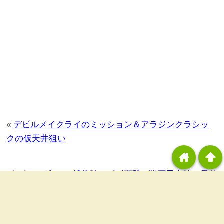
«
デビルメイクライのミッション＆アラジンクラシッ
クの仮天井狙い
home
arrowup
まどかマギカ4で通常時エピボ直撃＆戦国乙女暁の天井
狙い
»
カテゴリ：
稼動報告
タグ：