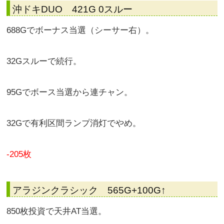
沖ドキDUO 421G 0スルー
688Gでボーナス当選（シーサー右）。
32Gスルーで続行。
95Gでボース当選から連チャン。
32Gで有利区間ランプ消灯でやめ。
-205枚
アラジンクラシック 565G+100G↑
850枚投資で天井AT当選。