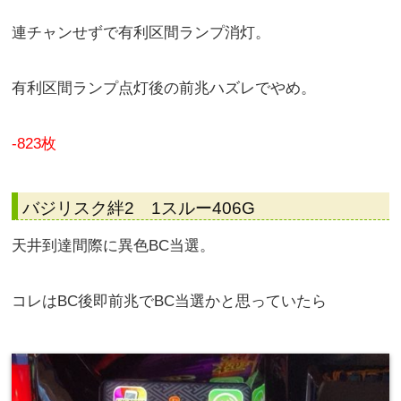
連チャンせずで有利区間ランプ消灯。
有利区間ランプ点灯後の前兆ハズレでやめ。
-823枚
バジリスク絆2 1スルー406G
天井到達間際に異色BC当選。
コレはBC後即前兆でBC当選かと思っていたら