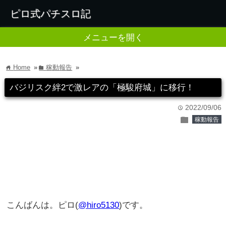
ピロ式パチスロ記
メニューを開く
Home
»
稼動報告
»
home
folder
バジリスク絆2で激レアの「極駿府城」に移行！
2022/09/06
time
folder
稼動報告
こんばんは。ピロ(
@hiro5130
)です。