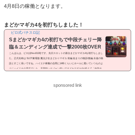
4月8日の稼働となります。
まどかマギカ4を初打ちしました！
ピロ式パチスロ記
Sまどかマギカ4の初打ちで中段チェリー降
臨＆エンディング達成で一撃2000枚OVER
こんばんは。ピロ(@hiro5130)です。先日スロットの新台まどかマギカ4を初打ちしまし
た。正式名称は SLOT劇場版 魔法少女まどか☆マギカ 前編 始まりの物語/後編 永遠の物
語とすごく長いですね。ハイエナ稼働の合間に14時くらいにホールに着いていつものよ
うにハイエナの予定でした。天国狙い＆ゾーン狙いでまどかマギカ4が拾えて「中段チ
ェリー降臨」「エンディング達成」と見せ場が有ったので記事にしました。感想という
よりは「ドヤ記事」という感じのメシマズ記事ですが良かったら御覧ください。まどか
マギカ4を初打ちまどかマギカ4...
sponsored link