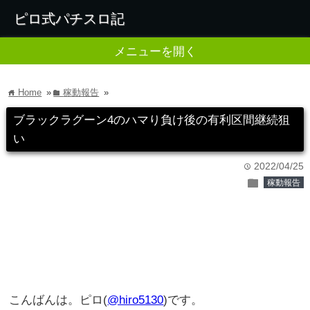
ピロ式パチスロ記
メニューを開く
Home
»
稼動報告
»
home
folder
ブラックラグーン4のハマり負け後の有利区間継続狙
い
2022/04/25
time
folder
稼動報告
こんばんは。ピロ(
@hiro5130
)です。