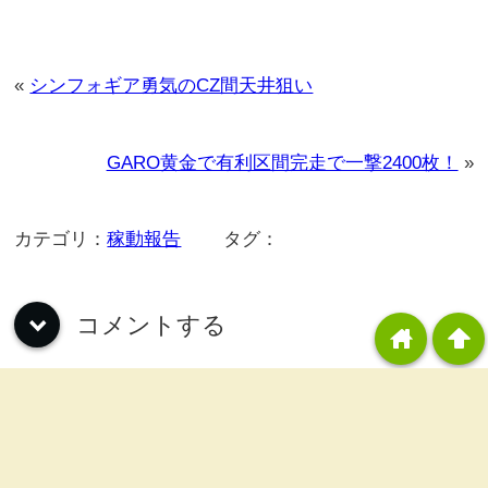
«
シンフォギア勇気のCZ間天井狙い
GARO黄金で有利区間完走で一撃2400枚！
»
カテゴリ：
稼動報告
タグ：
コメントする
down
home
arrowup