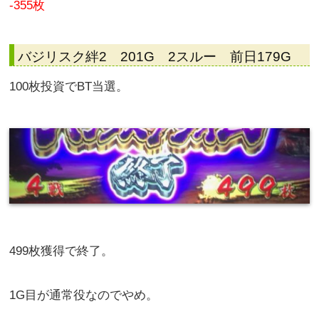
-355枚
バジリスク絆2 201G 2スルー 前日179G
100枚投資でBT当選。
499枚獲得で終了。
1G目が通常役なのでやめ。