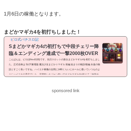
1月6日の稼働となります。
まどかマギカ4を初打ちしました！
ピロ式パチスロ記
Sまどかマギカ4の初打ちで中段チェリー降
臨＆エンディング達成で一撃2000枚OVER
こんばんは。ピロ(@hiro5130)です。先日スロットの新台まどかマギカ4を初打ちしまし
た。正式名称は SLOT劇場版 魔法少女まどか☆マギカ 前編 始まりの物語/後編 永遠の物
語とすごく長いですね。ハイエナ稼働の合間に14時くらいにホールに着いていつものよ
うにハイエナの予定でした。天国狙い＆ゾーン狙いでまどかマギカ4が拾えて「中段チ
ェリー降臨」「エンディング達成」と見せ場が有ったので記事にしました。感想という
よりは「ドヤ記事」という感じのメシマズ記事ですが良かったら御覧ください。まどか
マギカ4を初打ちまどかマギカ4...
sponsored link