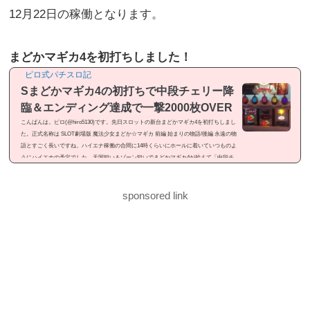
12月22日の稼働となります。
まどかマギカ4を初打ちしました！
ピロ式パチスロ記
Sまどかマギカ4の初打ちで中段チェリー降
臨＆エンディング達成で一撃2000枚OVER
こんばんは。ピロ(@hiro5130)です。先日スロットの新台まどかマギカ4を初打ちしまし
た。正式名称は SLOT劇場版 魔法少女まどか☆マギカ 前編 始まりの物語/後編 永遠の物
語とすごく長いですね。ハイエナ稼働の合間に14時くらいにホールに着いていつものよ
うにハイエナの予定でした。天国狙い＆ゾーン狙いでまどかマギカ4が拾えて「中段チ
ェリー降臨」「エンディング達成」と見せ場が有ったので記事にしました。感想という
よりは「ドヤ記事」という感じのメシマズ記事ですが良かったら御覧ください。まどか
マギカ4を初打ちまどかマギカ4...
sponsored link