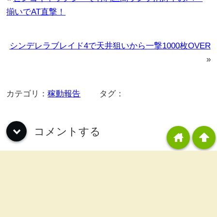
揃いでAT直撃！
シンデレラブレイド4で天井狙いから一撃1000枚OVER
»
カテゴリ：
稼動報告
タグ：
コメントする
down
home
arrowup