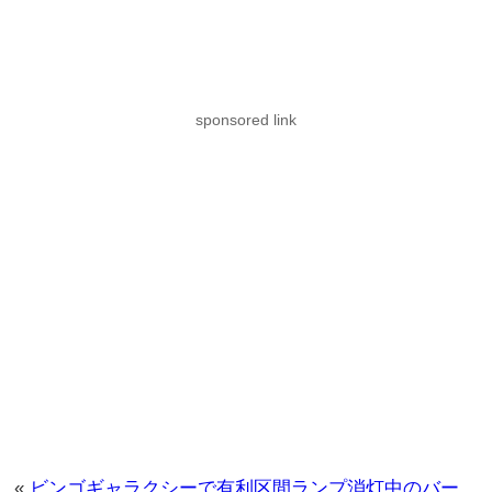
sponsored link
«
ビンゴギャラクシーで有利区間ランプ消灯中のバー