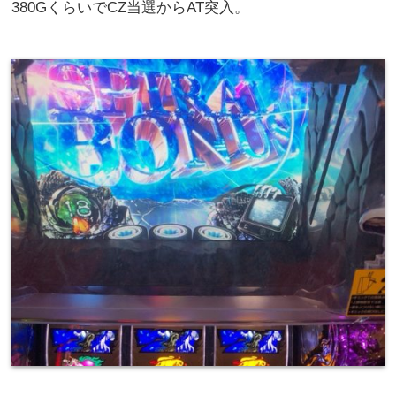
380GくらいでCZ当選からAT突入。