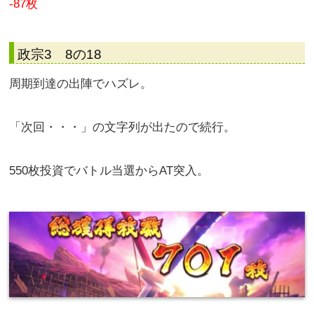
-87枚
政宗3 8の18
周期到達の出陣でハズレ。
「次回・・・」の文字列が出たので続行。
550枚投資でバトル当選からAT突入。