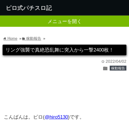
ピロ式パチスロ記
メニューを開く
Home
»
稼動報告
»
home
folder
リング強襲で真絶恐乱舞に突入から一撃2400枚！
2022/04/02
time
folder
稼動報告
こんばんは。ピロ(
@hiro5130
)です。