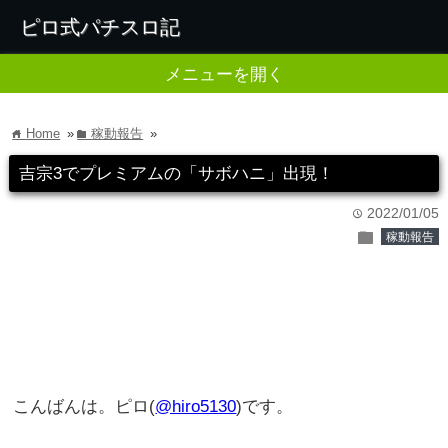
ピロ式パチスロ記
メニューを開く
Home
»
稼動報告
»
home
folder
吉宗3でプレミアムの「サボハニ」出現！
2022/01/05
time
folder
稼動報告
こんばんは。ピロ(
@hiro5130
)です。