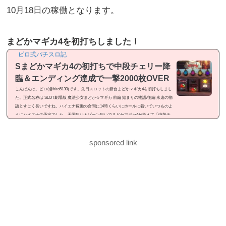
10月18日の稼働となります。
まどかマギカ4を初打ちしました！
ピロ式パチスロ記
Sまどかマギカ4の初打ちで中段チェリー降
臨＆エンディング達成で一撃2000枚OVER
こんばんは。ピロ(@hiro5130)です。先日スロットの新台まどかマギカ4を初打ちしまし
た。正式名称は SLOT劇場版 魔法少女まどか☆マギカ 前編 始まりの物語/後編 永遠の物
語とすごく長いですね。ハイエナ稼働の合間に14時くらいにホールに着いていつものよ
うにハイエナの予定でした。天国狙い＆ゾーン狙いでまどかマギカ4が拾えて「中段チ
ェリー降臨」「エンディング達成」と見せ場が有ったので記事にしました。感想という
よりは「ドヤ記事」という感じのメシマズ記事ですが良かったら御覧ください。まどか
マギカ4を初打ちまどかマギカ4...
sponsored link