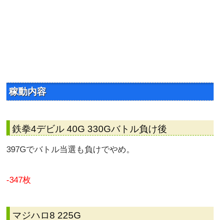
稼動内容
鉄拳4デビル 40G 330Gバトル負け後
397Gでバトル当選も負けでやめ。
-347枚
マジハロ8 225G