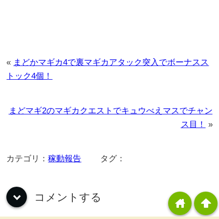
«
まどかマギカ4で裏マギカアタック突入でボーナスス
トック4個！
まどマギ2のマギカクエストでキュウべえマスでチャン
ス目！
»
カテゴリ：
稼動報告
タグ：
コメントする
down
home
arrowup