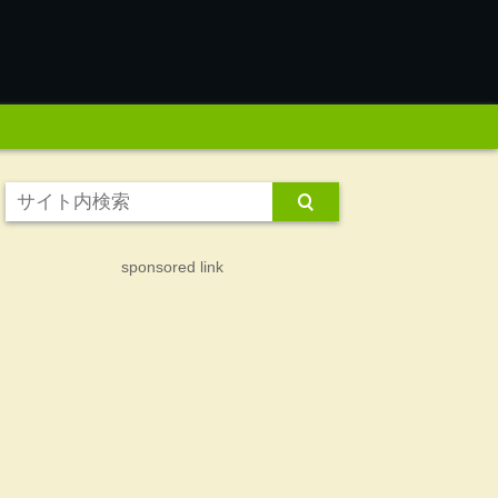
sponsored link