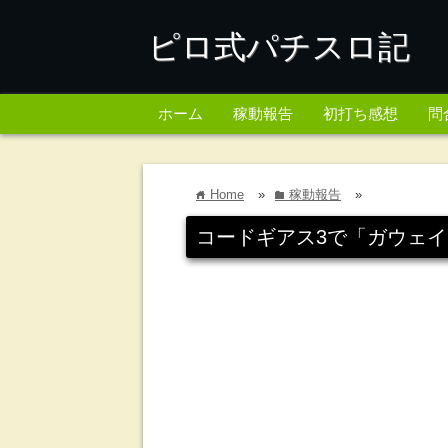
ピロ式パチスロ記
ホーム
稼動報告
初打ち感想
問
Home
»
稼動報告
»
home
folder
コードギアス3で「ガウェイ