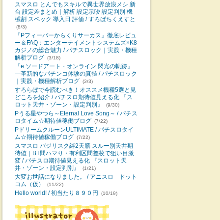
スマスロ とんでもスキルで異世界放浪メシ 新
台 設定差まとめ｜解析 設定示唆 設定判別 機
械割 スペック 導入日 評価 / すろぱちくえすと
(8/3)
『Pフィーバーからくりサーカス』徹底レビュ
ー＆FAQ：エンターテイメントシステムズ×K8
カジノの総合魅力 / パチスロック｜実践・機種
解析ブログ
(3/18)
『e ソードアート・オンライン 閃光の軌跡』
―革新的なパチンコ体験の真髄 / パチスロック
｜実践・機種解析ブログ
(3/3)
すろらぼで今読むべき！オススメ機種5選と見
どころを紹介 / パチスロ期待値見える化 『ス
ロット天井・ゾーン・設定判別』
(9/30)
Pうる星やつら～Eternal Love Song～ / パチス
ロタイム☆期待値稼働ブログ
(7/22)
PドリームクルーンULTIMATE / パチスロタイ
ム☆期待値稼働ブログ
(7/22)
スマスロ バジリスク絆2天膳 スルー別天井期
待値｜BT間ハマり・有利区間差枚で狙い目激
変 / パチスロ期待値見える化 『スロット天
井・ゾーン・設定判別』
(1/21)
大変お世話になりました。 / アニスロ ドット
コム（仮）
(11/22)
Hello world! / 初当たり８９０円
(10/19)