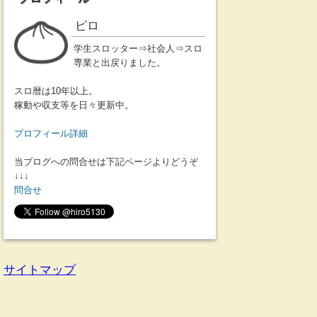
ピロ
学生スロッター⇒社会人⇒スロ
専業と出戻りました。
スロ暦は10年以上。
稼動や収支等を日々更新中。
プロフィール詳細
当ブログへの問合せは下記ページよりどうぞ
↓↓↓
問合せ
サイトマップ