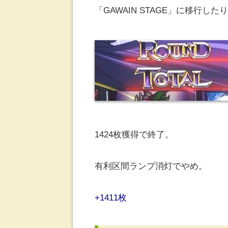
「GAWAIN STAGE」に移行した
1424枚獲得で終了。
有利区間ランプ消灯でやめ。
+1411枚