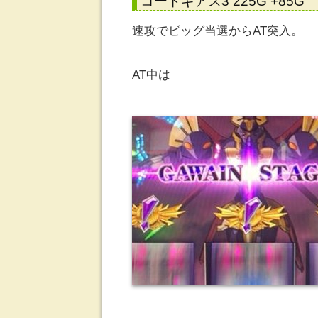
コードギアス3 225G +85G
速攻でビッグ当選からAT突入。
AT中は