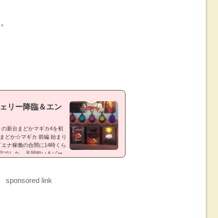
す。
！
チェリー降臨＆エン
ットの新台まどかマギカ4を初
まどか☆マギカ 前編 始まり
イエナ稼働の合間に14時くら
定でした。天国狙い＆ゾー
降臨」「エンディング達成」
うよりは「ドヤ記事」とい
さい。まどかマギカ4を初打
sponsored link