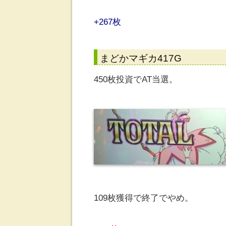
+267枚
まどかマギカ417G
450枚投資でAT当選。
109枚獲得で終了でやめ。