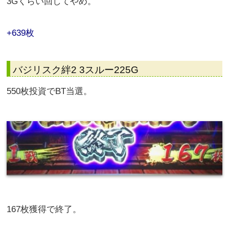
3Gくらい回してやめ。
+639枚
バジリスク絆2 3スルー225G
550枚投資でBT当選。
167枚獲得で終了。