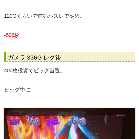
120Gくらいで前兆ハズレでやめ。
-506枚
ガメラ 336G レグ後
400枚投資でビッグ当選。
ビッグ中に