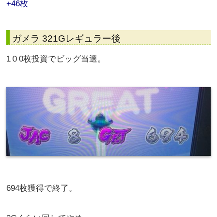
+46枚
ガメラ 321Gレギュラー後
1０0枚投資でビッグ当選。
694枚獲得で終了。