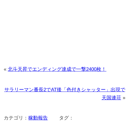
«
北斗天昇でエンディング達成で一撃2400枚！
サラリーマン番長2でAT後「色付きシャッター」出現で
天国連荘
»
カテゴリ：
稼動報告
タグ：