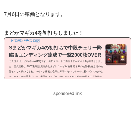
7月6日の稼働となります。
まどかマギカ4を初打ちしました！
ピロ式パチスロ記
Sまどかマギカ4の初打ちで中段チェリー降
臨＆エンディング達成で一撃2000枚OVER
こんばんは。ピロ(@hiro5130)です。先日スロットの新台まどかマギカ4を初打ちしまし
た。正式名称は SLOT劇場版 魔法少女まどか☆マギカ 前編 始まりの物語/後編 永遠の物
語とすごく長いですね。ハイエナ稼働の合間に14時くらいにホールに着いていつものよ
うにハイエナの予定でした。天国狙い＆ゾーン狙いでまどかマギカ4が拾えて「中段チ
ェリー降臨」「エンディング達成」と見せ場が有ったので記事にしました。感想という
よりは「ドヤ記事」という感じのメシマズ記事ですが良かったら御覧ください。まどか
マギカ4を初打ちまどかマギカ4...
sponsored link