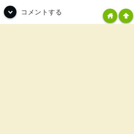
コメントする
down
home
arrowup
カテゴリー
稼動報告
(811)
雑記
(58)
ジャグラー攻略
(6)
初打ち感想
(131)
解析・狙い目
(89)
実践値分析
(1)