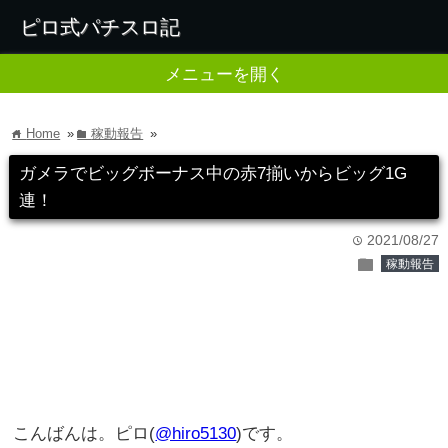
ピロ式パチスロ記
メニューを開く
Home
»
稼動報告
»
home
folder
ガメラでビッグボーナス中の赤7揃いからビッグ1G
連！
2021/08/27
time
folder
稼動報告
こんばんは。ピロ(
@hiro5130
)です。