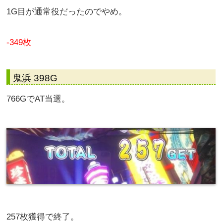
1G目が通常役だったのでやめ。
-349枚
鬼浜 398G
766GでAT当選。
257枚獲得で終了。