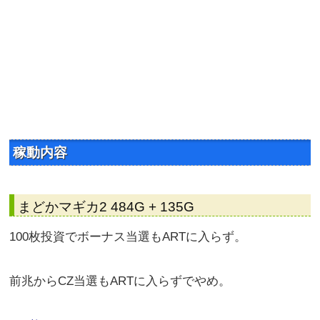
稼動内容
まどかマギカ2 484G + 135G
100枚投資でボーナス当選もARTに入らず。
前兆からCZ当選もARTに入らずでやめ。