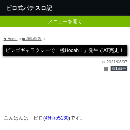
ピロ式パチスロ記
メニューを開く
Home
»
稼動報告
»
home
folder
ビンゴギャラクシーで「極Hooah！」発生でAT完走！
2021/08/07
time
folder
稼動報告
こんばんは。ピロ(
@hiro5130
)です。