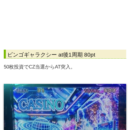
ビンゴギャラクシー at後1周期 80pt
50枚投資でCZ当選からAT突入。