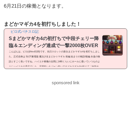
6月21日の稼働となります。
まどかマギカ4を初打ちしました！
ピロ式パチスロ記
Sまどかマギカ4の初打ちで中段チェリー降
臨＆エンディング達成で一撃2000枚OVER
こんばんは。ピロ(@hiro5130)です。先日スロットの新台まどかマギカ4を初打ちしまし
た。正式名称は SLOT劇場版 魔法少女まどか☆マギカ 前編 始まりの物語/後編 永遠の物
語とすごく長いですね。ハイエナ稼働の合間に14時くらいにホールに着いていつものよ
うにハイエナの予定でした。天国狙い＆ゾーン狙いでまどかマギカ4が拾えて「中段チ
ェリー降臨」「エンディング達成」と見せ場が有ったので記事にしました。感想という
よりは「ドヤ記事」という感じのメシマズ記事ですが良かったら御覧ください。まどか
マギカ4を初打ちまどかマギカ4...
sponsored link