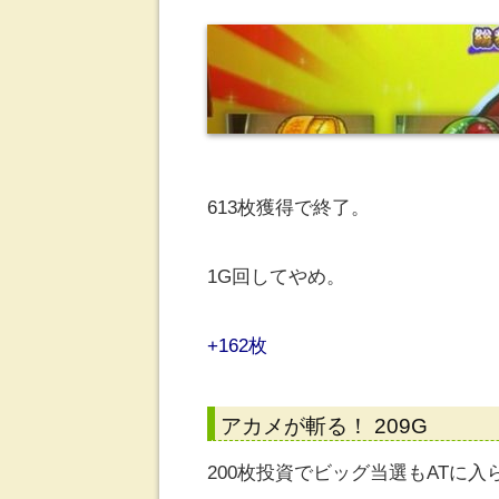
吉宗3 289G
450枚投資でビッグ当選。
613枚獲得で終了。
1G回してやめ。