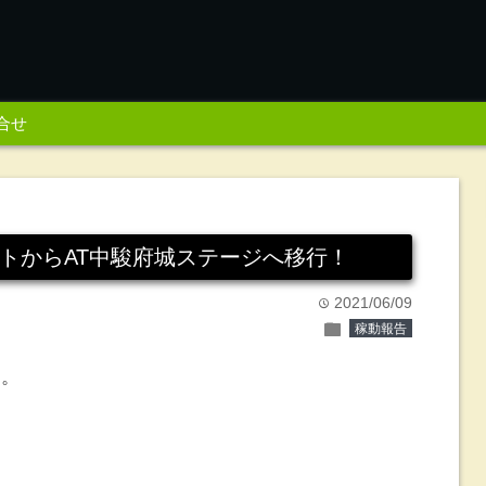
合せ
トからAT中駿府城ステージへ移行！
2021/06/09
time
folder
稼動報告