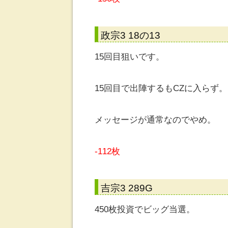
350枚投資でCZ当選も2戦目負け。
メッセージ＆カウンター色が通常
-150枚
政宗3 18の13
15回目狙いです。
15回目で出陣するもCZに入らず。
メッセージが通常なのでやめ。
-112枚