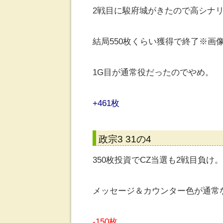
2戦目に駿府城がきたので高シナ
結局550枚くらい獲得で終了※画
1G目が通常役だったのでやめ。
+461枚
政宗3 31の4