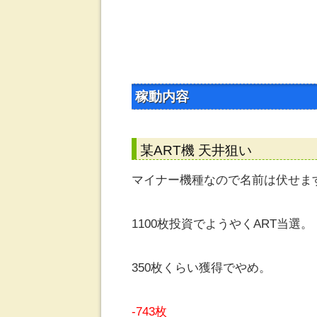
稼動内容
某ART機 天井狙い
マイナー機種なので名前は伏せま