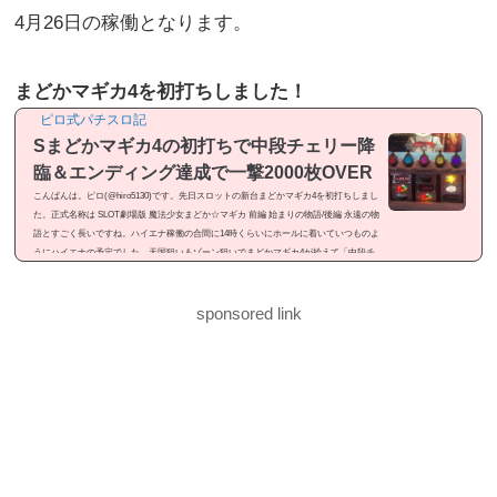
4月26日の稼働となります。
まどかマギカ4を初打ちしました！
ピロ式パチスロ記
Sまどかマギカ4の初打ちで中段チェリー降
臨＆エンディング達成で一撃2000枚OVER
こんばんは。ピロ(@hiro5130)です。先日スロットの新台まどかマギカ4を初打ちしまし
た。正式名称は SLOT劇場版 魔法少女まどか☆マギカ 前編 始まりの物語/後編 永遠の物
語とすごく長いですね。ハイエナ稼働の合間に14時くらいにホールに着いていつものよ
うにハイエナの予定でした。天国狙い＆ゾーン狙いでまどかマギカ4が拾えて「中段チ
ェリー降臨」「エンディング達成」と見せ場が有ったので記事にしました。感想という
よりは「ドヤ記事」という感じのメシマズ記事ですが良かったら御覧ください。まどか
マギカ4を初打ちまどかマギカ4...
sponsored link