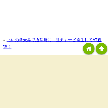
«
北斗の拳天昇で通常時に「狙え」ナビ発生してAT直
撃！
home
arrowup
黄門ちゃまメガモリ＆美ら沖で宵越し天井狙い
»
カテゴリ：
稼動報告
タグ：
コメントする
down