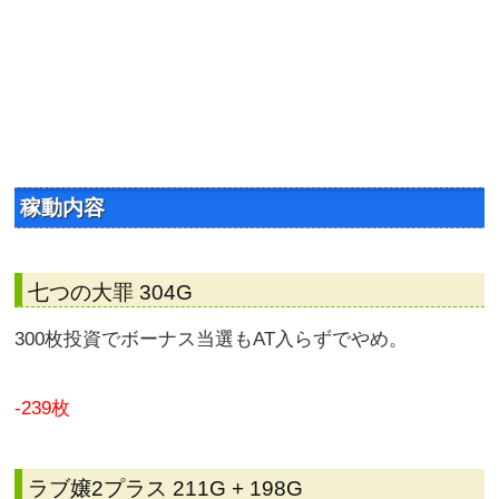
稼動内容
七つの大罪 304G
300枚投資でボーナス当選もAT入らずでやめ。
-239枚
ラブ嬢2プラス 211G + 198G