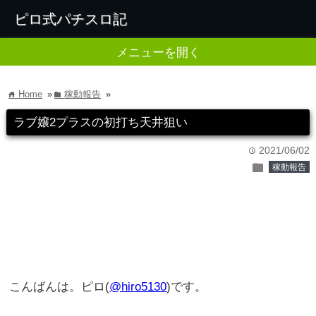
ピロ式パチスロ記
メニューを開く
Home
»
稼動報告
»
home
folder
ラブ嬢2プラスの初打ち天井狙い
2021/06/02
time
folder
稼動報告
こんばんは。ピロ(
@hiro5130
)です。