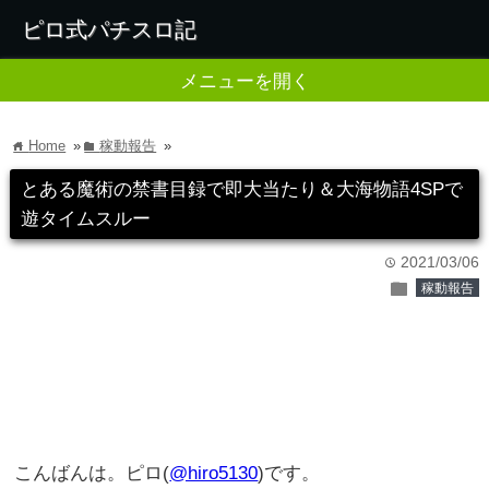
ピロ式パチスロ記
メニューを開く
Home
»
稼動報告
»
home
folder
とある魔術の禁書目録で即大当たり＆大海物語4SPで
遊タイムスルー
2021/03/06
time
folder
稼動報告
こんばんは。ピロ(
@hiro5130
)です。