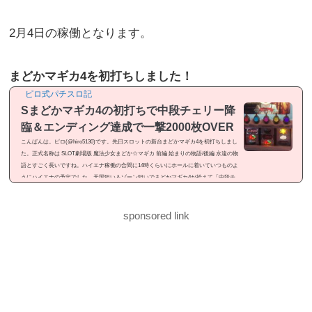
2月4日の稼働となります。
まどかマギカ4を初打ちしました！
ピロ式パチスロ記
Sまどかマギカ4の初打ちで中段チェリー降
臨＆エンディング達成で一撃2000枚OVER
こんばんは。ピロ(@hiro5130)です。先日スロットの新台まどかマギカ4を初打ちしまし
た。正式名称は SLOT劇場版 魔法少女まどか☆マギカ 前編 始まりの物語/後編 永遠の物
語とすごく長いですね。ハイエナ稼働の合間に14時くらいにホールに着いていつものよ
うにハイエナの予定でした。天国狙い＆ゾーン狙いでまどかマギカ4が拾えて「中段チ
ェリー降臨」「エンディング達成」と見せ場が有ったので記事にしました。感想という
よりは「ドヤ記事」という感じのメシマズ記事ですが良かったら御覧ください。まどか
マギカ4を初打ちまどかマギカ4...
sponsored link