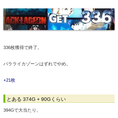
336枚獲得で終了。
バラライカゾーンはずれでやめ。
+21枚
とある 374G + 90Gくらい
394Gで大当たり。