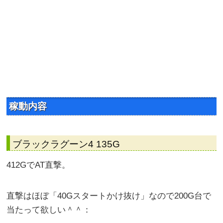
稼動内容
ブラックラグーン4 135G
412GでAT直撃。
直撃はほぼ「40Gスタートかけ抜け」なので200G台で
当たって欲しい＾＾：