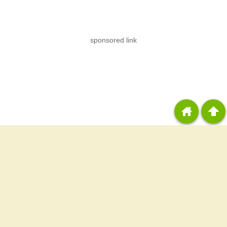
sponsored link
home
arrowup
«
はーですで「矢演出」でリプレイはずれ出現＆南国
物語の宵越し970Gの台ゲット！