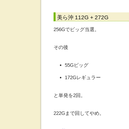
美ら沖 112G + 272G
256Gでビッグ当選。
その後
55Gビッグ
172Gレギュラー
と単発を2回。
222Gまで回してやめ。