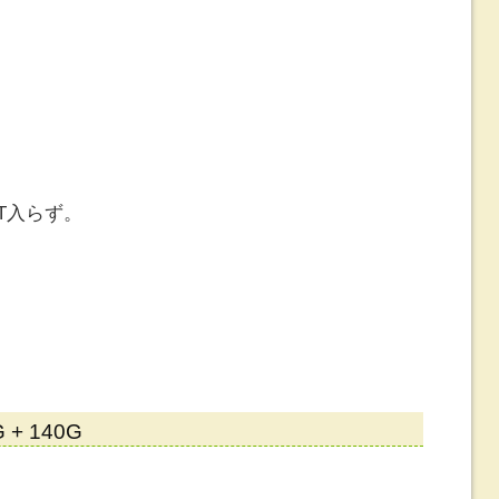
T入らず。
 + 140G