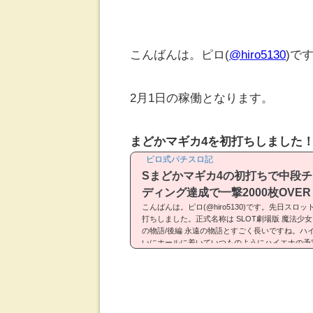
こんばんは。ピロ(
@hiro5130
)で
2月1日の稼働となります。
まどかマギカ4を初打ちしました
ピロ式パチスロ記
Sまどかマギカ4の初打ちで中段
ディング達成で一撃2000枚OVER
こんばんは。ピロ(@hiro5130)です。先日スロ
打ちしました。正式名称は SLOT劇場版 魔法少女
の物語/後編 永遠の物語とすごく長いですね。ハ
いにホールに着いていつものようにハイエナの予
ン狙いでまどかマギカ4が拾えて「中段チェリー
と見せ場が有ったので記事にしました。感想とい
う感じのメシマズ記事ですが良かったら御覧くだ
ちまどかマギカ4...