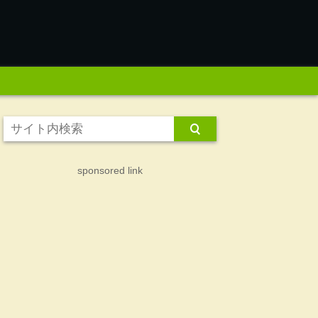
sponsored link