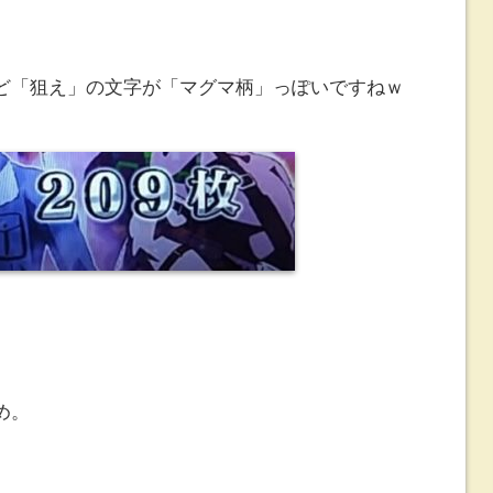
ど「狙え」の文字が「マグマ柄」っぽいですねｗ
め。