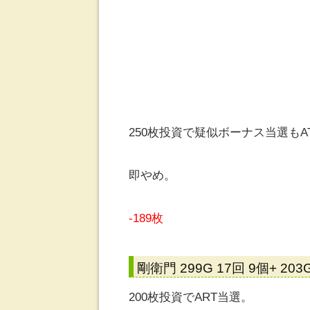
250枚投資で疑似ボーナス当選もA
即やめ。
-189枚
剛衛門 299G 17回 9個+ 203G
200枚投資でART当選。