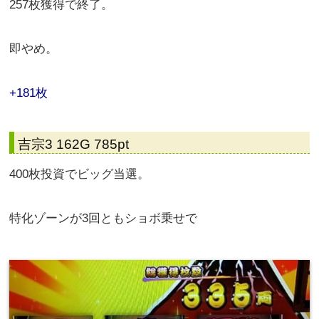
257枚獲得で終了。
即やめ。
+181枚
吉宗3 162G 785pt
400枚投資でビッグ当選。
特化ゾーンが3回ともショボ乗せで