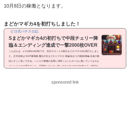
10月8日の稼働となります。
まどかマギカ4を初打ちしました！
ピロ式パチスロ記
Sまどかマギカ4の初打ちで中段チェリー降
臨＆エンディング達成で一撃2000枚OVER
こんばんは。ピロ(@hiro5130)です。先日スロットの新台まどかマギカ4を初打ちしまし
た。正式名称は SLOT劇場版 魔法少女まどか☆マギカ 前編 始まりの物語/後編 永遠の物
語とすごく長いですね。ハイエナ稼働の合間に14時くらいにホールに着いていつものよ
うにハイエナの予定でした。天国狙い＆ゾーン狙いでまどかマギカ4が拾えて「中段チ
ェリー降臨」「エンディング達成」と見せ場が有ったので記事にしました。感想という
よりは「ドヤ記事」という感じのメシマズ記事ですが良かったら御覧ください。まどか
マギカ4を初打ちまどかマギカ4...
sponsored link