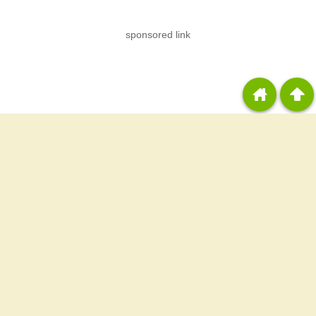
sponsored link
home
arrowup
«
吉宗3の初打ちでビッグボーナス当選！