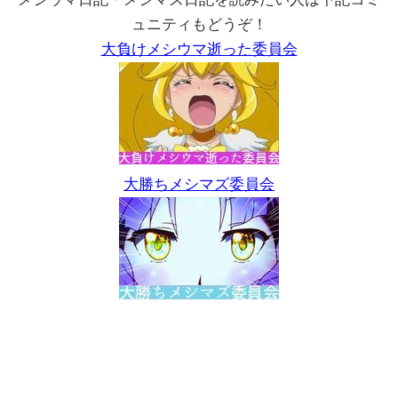
ュニティもどうぞ！
大負けメシウマ逝った委員会
大勝ちメシマズ委員会