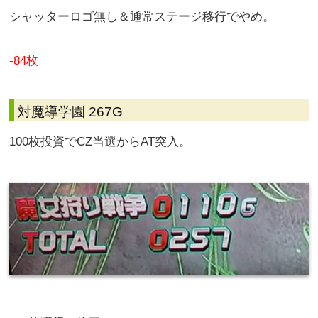
シャッターロゴ無し＆通常ステージ移行でやめ。
-84枚
対魔導学園 267G
100枚投資でCZ当選からAT突入。