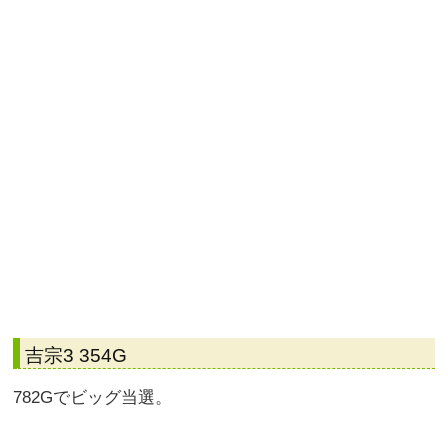
吉宗3 354G
782Gでビッグ当選。