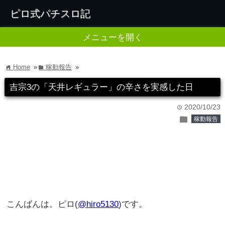
ピロ式パチスロ記
メニューを開く
Home
»
稼動報告
»
home
folder
吉宗3の「天井レギュラー」の辛さを実感した日
2020/10/23
time
folder
稼動報告
こんばんは。ピロ(
@hiro5130
)です。