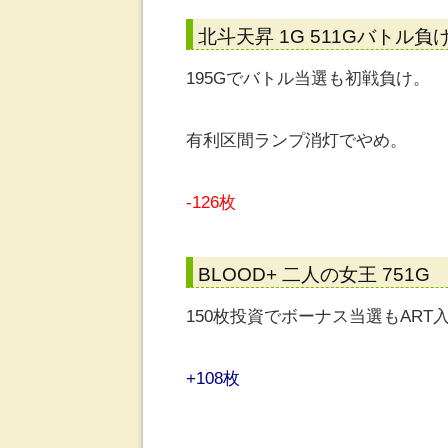
北斗天昇 1G 511Gバトル負
195Gでバトル当選も初戦負け。
有利区間ランプ消灯でやめ。
-126枚
BLOOD+ 二人の女王 751G
150枚投資でボーナス当選もART
+108枚