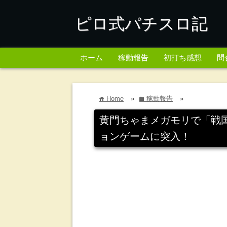
ピロ式パチスロ記
ホーム
稼動報告
初打ち感想
問
Home
»
稼動報告
»
home
folder
黄門ちゃまメガモリで「戦
ョンゲームに突入！