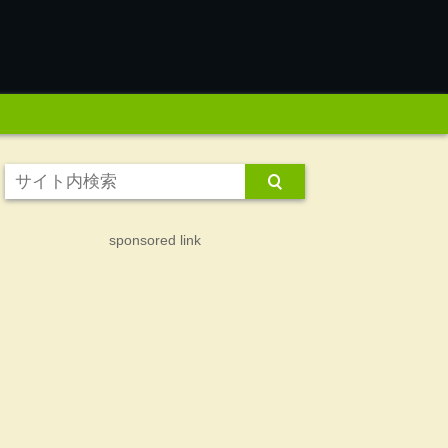
sponsored link