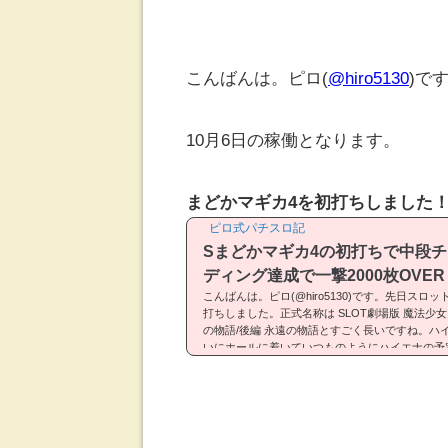
こんばんは。ピロ(
@hiro5130
)で
10月6日の稼働となります。
まどかマギカ4を初打ちしました
ピロ式パチスロ記
Sまどかマギカ4の初打ちで中段
ディング達成で一撃2000枚OVER
こんばんは。ピロ(@hiro5130)です。先日スロ
打ちしました。正式名称は SLOT劇場版 魔法少女
の物語/後編 永遠の物語とすごく長いですね。ハ
いにホールに着いていつものようにハイエナの予
ン狙いでまどかマギカ4が拾えて「中段チェリー
と見せ場が有ったので記事にしました。感想とい
う感じのメシマズ記事ですが良かったら御覧くだ
ちまどかマギカ4...