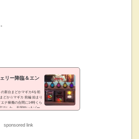
す。
！
チェリー降臨＆エン
ットの新台まどかマギカ4を初
まどか☆マギカ 前編 始まり
イエナ稼働の合間に14時くら
定でした。天国狙い＆ゾー
降臨」「エンディング達成」
うよりは「ドヤ記事」とい
さい。まどかマギカ4を初打
sponsored link