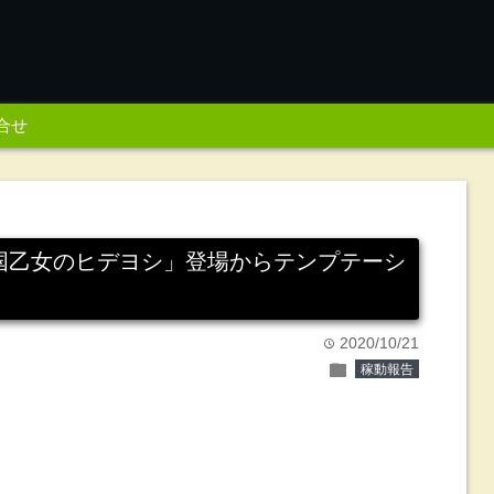
合せ
国乙女のヒデヨシ」登場からテンプテーシ
2020/10/21
time
folder
稼動報告