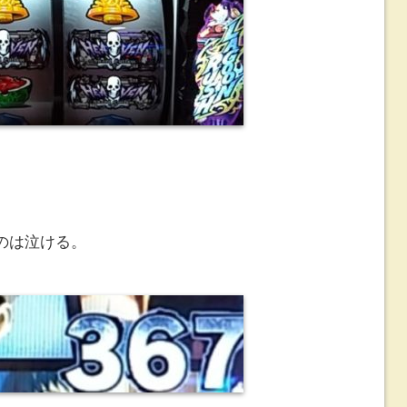
いのは泣ける。