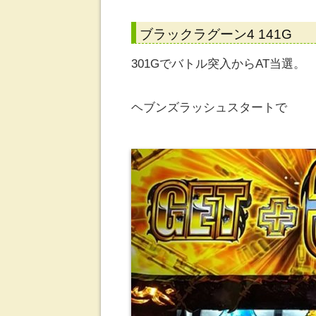
ブラックラグーン4 141G
301Gでバトル突入からAT当選。
ヘブンズラッシュスタートで