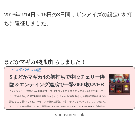
2016年9/14日～16日の3日間サザンアイズの設定Cを打
ちに遠征しました。
まどかマギカ4を初打ちしました！
ピロ式パチスロ記
Sまどかマギカ4の初打ちで中段チェリー降
臨＆エンディング達成で一撃2000枚OVER
こんばんは。ピロ(@hiro5130)です。先日スロットの新台まどかマギカ4を初打ちしまし
た。正式名称は SLOT劇場版 魔法少女まどか☆マギカ 前編 始まりの物語/後編 永遠の物
語とすごく長いですね。ハイエナ稼働の合間に14時くらいにホールに着いていつものよ
うにハイエナの予定でした。天国狙い＆ゾーン狙いでまどかマギカ4が拾えて「中段チ
ェリー降臨」「エンディング達成」と見せ場が有ったので記事にしました。感想という
sponsored link
よりは「ドヤ記事」という感じのメシマズ記事ですが良かったら御覧ください。まどか
マギカ4を初打ちまどかマギカ4...