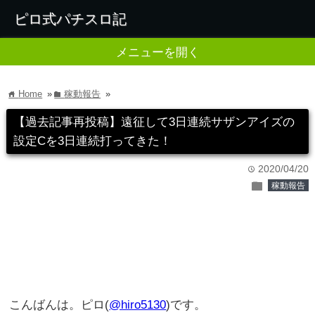
ピロ式パチスロ記
メニューを開く
Home
»
稼動報告
»
home
folder
【過去記事再投稿】遠征して3日連続サザンアイズの
設定Cを3日連続打ってきた！
2020/04/20
time
folder
稼動報告
こんばんは。ピロ(
@hiro5130
)です。